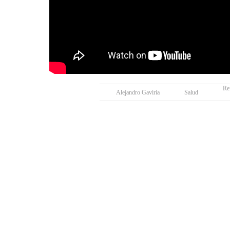
Re
Alejandro Gaviria
Salud