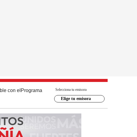
Selecciona tu emisora
ble con el
Programa
Elige tu emisora