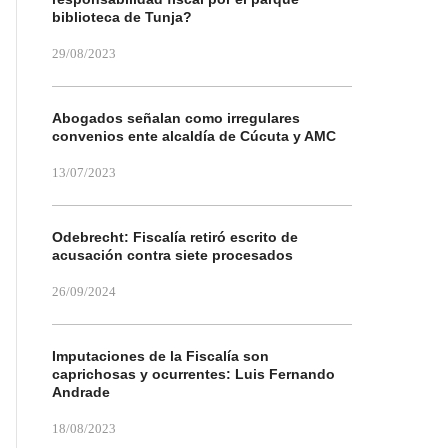
biblioteca de Tunja?
29/08/2023
Abogados señalan como irregulares
convenios ente alcaldía de Cúcuta y AMC
13/07/2023
Odebrecht: Fiscalía retiró escrito de
acusación contra siete procesados
26/09/2024
Imputaciones de la Fiscalía son
caprichosas y ocurrentes: Luis Fernando
Andrade
18/08/2023