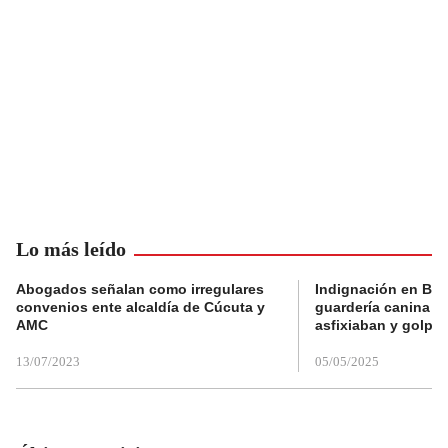
Lo más leído
Abogados señalan como irregulares
Indignación en Bog
convenios ente alcaldía de Cúcuta y
guardería canina e
AMC
asfixiaban y golpe
13/07/2023
05/05/2025