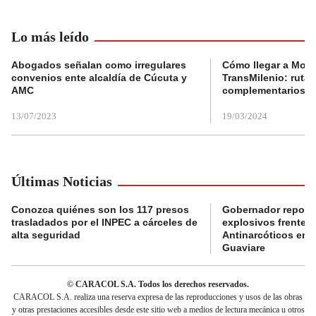
Lo más leído
Abogados señalan como irregulares
Cómo llegar a Mons
convenios ente alcaldía de Cúcuta y
TransMilenio: rutas
AMC
complementarios
13/07/2023
19/03/2024
Últimas Noticias
Conozca quiénes son los 117 presos
Gobernador reporta
trasladados por el INPEC a cárceles de
explosivos frente 
alta seguridad
Antinarcóticos en 
Guaviare
© CARACOL S.A. Todos los derechos reservados.
CARACOL S.A. realiza una reserva expresa de las reproducciones y usos de las obras
y otras prestaciones accesibles desde este sitio web a medios de lectura mecánica u otros