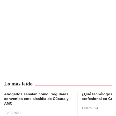
Lo más leído
Abogados señalan como irregulares
¿Qué tecnólogos re
convenios ente alcaldía de Cúcuta y
profesional en Col
AMC
13/02/2024
13/07/2023