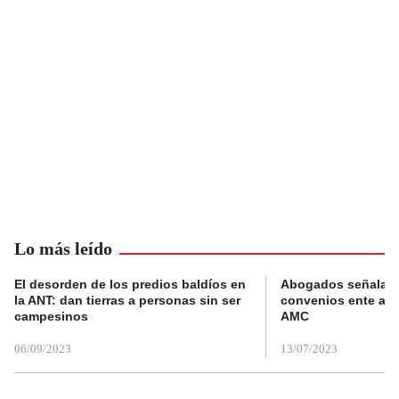
Lo más leído
El desorden de los predios baldíos en
Abogados señalan 
la ANT: dan tierras a personas sin ser
convenios ente alc
campesinos
AMC
06/09/2023
13/07/2023