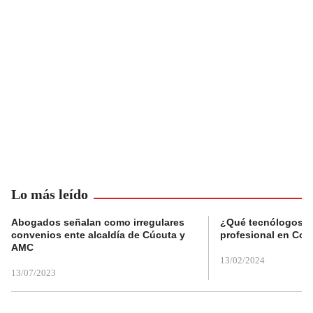
Lo más leído
Abogados señalan como irregulares
¿Qué tecnólogos re
convenios ente alcaldía de Cúcuta y
profesional en Col
AMC
13/02/2024
13/07/2023