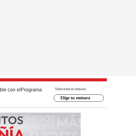
Selecciona tu emisora
ble con el
Programa
Elige tu emisora