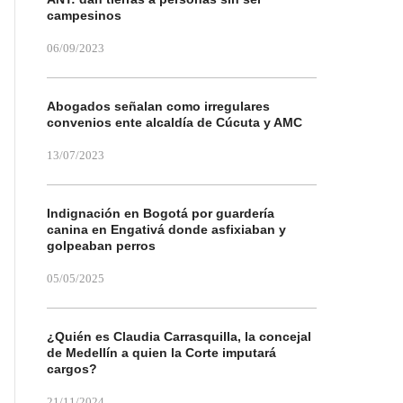
campesinos
06/09/2023
Abogados señalan como irregulares
convenios ente alcaldía de Cúcuta y AMC
13/07/2023
Indignación en Bogotá por guardería
canina en Engativá donde asfixiaban y
golpeaban perros
05/05/2025
¿Quién es Claudia Carrasquilla, la concejal
de Medellín a quien la Corte imputará
cargos?
21/11/2024