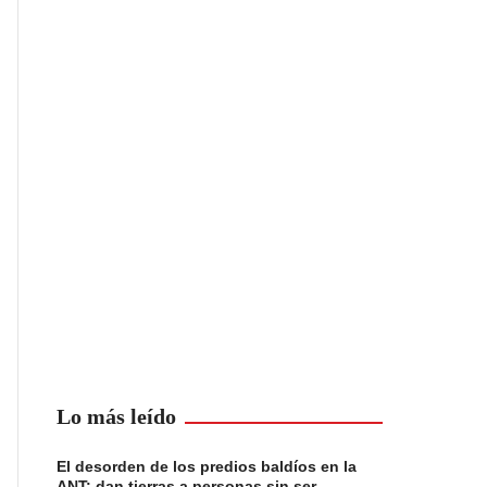
Lo más leído
El desorden de los predios baldíos en la
ANT: dan tierras a personas sin ser