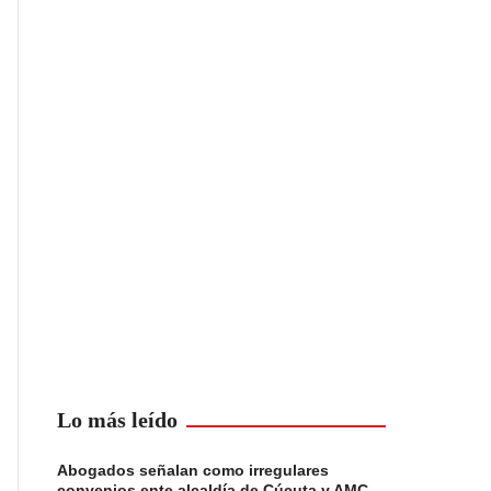
Lo más leído
Abogados señalan como irregulares
convenios ente alcaldía de Cúcuta y AMC