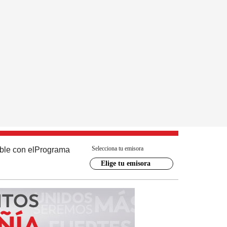
Selecciona tu emisora
ble con el
Programa
Elige tu emisora