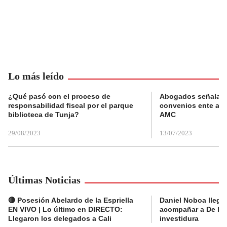
Lo más leído
¿Qué pasó con el proceso de
Abogados señalan 
responsabilidad fiscal por el parque
convenios ente alc
biblioteca de Tunja?
AMC
29/08/2023
13/07/2023
Últimas Noticias
🔴 Posesión Abelardo de la Espriella
Daniel Noboa llega 
EN VIVO | Lo último en DIRECTO:
acompañar a De la E
Llegaron los delegados a Cali
investidura