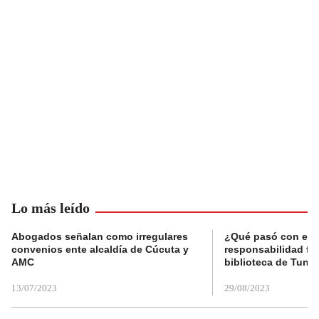
Lo más leído
Abogados señalan como irregulares
¿Qué pasó con el 
convenios ente alcaldía de Cúcuta y
responsabilidad fis
AMC
biblioteca de Tunja
13/07/2023
29/08/2023