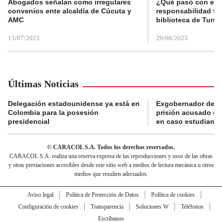
Abogados señalan como irregulares
¿Qué pasó con el 
convenios ente alcaldía de Cúcuta y
responsabilidad fis
AMC
biblioteca de Tunja
13/07/2023
29/08/2023
Últimas Noticias
Delegación estadounidense ya está en
Exgobernador de Gu
Colombia para la posesión
prisión acusado de
presidencial
en caso estudiante
© CARACOL S.A. Todos los derechos reservados.
CARACOL S.A. realiza una reserva expresa de las reproducciones y usos de las obras
y otras prestaciones accesibles desde este sitio web a medios de lectura mecánica u otros
medios que resulten adecuados.
Aviso legal
Política de Protección de Datos
Política de cookies
Configuración de cookies
Transparencia
Soluciones W
Teléfonos
Escríbanos