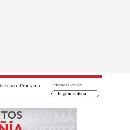
Selecciona tu emisora
ble con el
Programa
Elige tu emisora