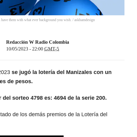
an have them with what ever background you wish.
/
askhamdesign
Redacción W Radio Colombia
10/05/2023 - 22:00
GMT-5
 2023
se jugó la lotería del Manizales con un
es de pesos.
 del sorteo 4798 es: 4694 de la serie 200.
ltado de los demás premios de la Lotería del