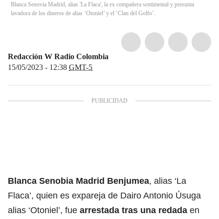
Blanca Senovia Madrid, alias 'La Flaca', la ex compañera sentimental y presunta
lavadora de los dineros de alias ‘Otoniel’ y el ‘Clan del Golfo’.
Redacción W Radio Colombia
15/05/2023 - 12:38
GMT-5
Blanca Senobia Madrid Benjumea
, alias ‘La
Flaca’, quien es expareja de Dairo Antonio Úsuga
alias ‘Otoniel’, fue
arrestada tras una redada
en