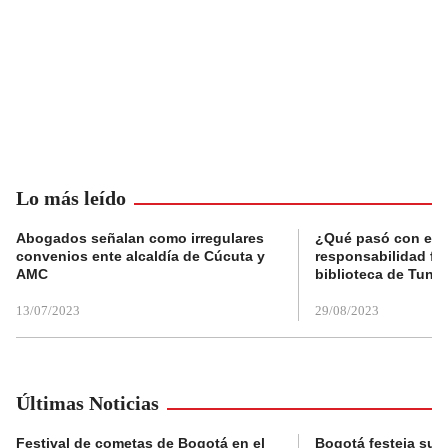
Lo más leído
Abogados señalan como irregulares
¿Qué pasó con el 
convenios ente alcaldía de Cúcuta y
responsabilidad fis
AMC
biblioteca de Tunja
13/07/2023
29/08/2023
Últimas Noticias
Festival de cometas de Bogotá en el
Bogotá festeja su 