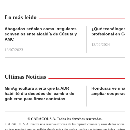
Lo más leído
Abogados señalan como irregulares
¿Qué tecnólogos re
convenios ente alcaldía de Cúcuta y
profesional en Col
AMC
13/02/2024
13/07/2023
Últimas Noticias
MinAgricultura alerta que la ADR
Honduras ve una o
habilitó día despúes del cambio de
ampliar cooperaci
gobierno para firmar contratos
© CARACOL S.A. Todos los derechos reservados.
CARACOL S.A. realiza una reserva expresa de las reproducciones y usos de las obras
y otras prestaciones accesibles desde este sitio web a medios de lectura mecánica u otros