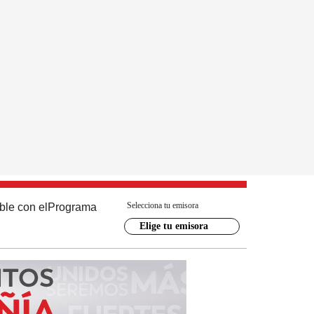
Selecciona tu emisora
ble con el
Programa
Elige tu emisora