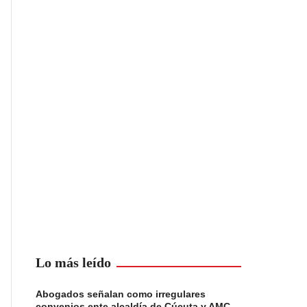
Lo más leído
Abogados señalan como irregulares
convenios ente alcaldía de Cúcuta y AMC