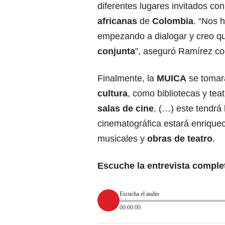
diferentes lugares invitados con 
africanas
de
Colombia
. “Nos
empezando a dialogar y creo q
conjunta
”, aseguró Ramírez c
Finalmente, la
MUICA
se tomará
cultura
, como bibliotecas y tea
salas de cine
, (…) este tendrá
cinematográfica estará́ enrique
musicales y
obras de teatro
.
Escuche la entrevista comple
Escucha el audio
00:00:00