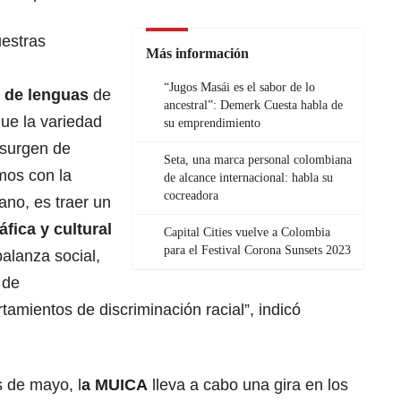
estras
Más información
“Jugos Masái es el sabor de lo
 de lenguas
de
ancestral”: Demerk Cuesta habla de
que la variedad
su emprendimiento
 surgen de
Seta, una marca personal colombiana
emos con la
de alcance internacional: habla su
cocreadora
ano, es traer un
fica y cultural
Capital Cities vuelve a Colombia
para el Festival Corona Sunsets 2023
balanza social,
 de
amientos de discriminación racial”, indicó
s de mayo, l
a MUICA
lleva a cabo una gira en los