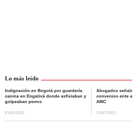
Lo más leído
Indignación en Bogotá por guardería
Abogados señalan 
canina en Engativá donde asfixiaban y
convenios ente alc
golpeaban perros
AMC
05/05/2025
13/07/2023