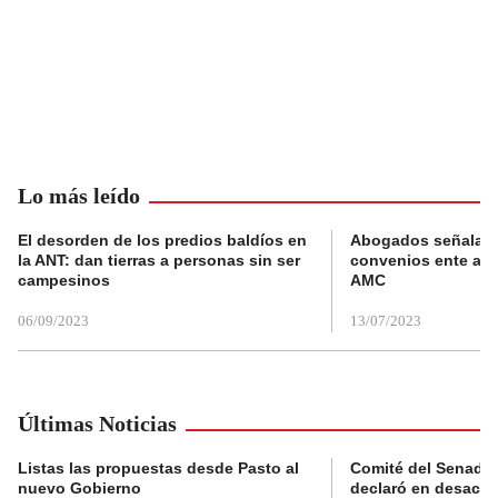
Lo más leído
El desorden de los predios baldíos en
Abogados señalan 
la ANT: dan tierras a personas sin ser
convenios ente alc
campesinos
AMC
06/09/2023
13/07/2023
Últimas Noticias
Listas las propuestas desde Pasto al
Comité del Senado 
nuevo Gobierno
declaró en desacat