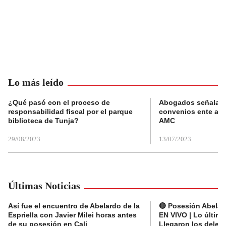
Lo más leído
¿Qué pasó con el proceso de
Abogados señalan 
responsabilidad fiscal por el parque
convenios ente alc
biblioteca de Tunja?
AMC
29/08/2023
13/07/2023
Últimas Noticias
Así fue el encuentro de Abelardo de la
🔴 Posesión Abelard
Espriella con Javier Milei horas antes
EN VIVO | Lo últim
de su posesión en Cali
Llegaron los deleg