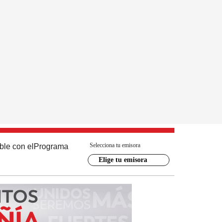
Selecciona tu emisora
ble con el
Programa
Elige tu emisora