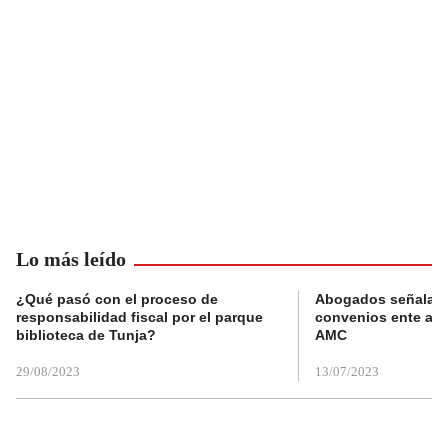
Lo más leído
¿Qué pasó con el proceso de
Abogados señalan 
responsabilidad fiscal por el parque
convenios ente alc
biblioteca de Tunja?
AMC
29/08/2023
13/07/2023