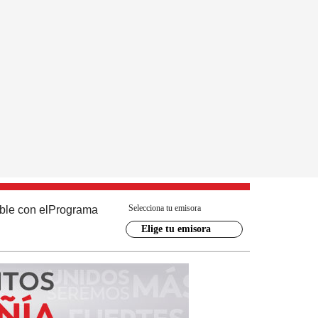
Selecciona tu emisora
ble con el
Programa
Elige tu emisora