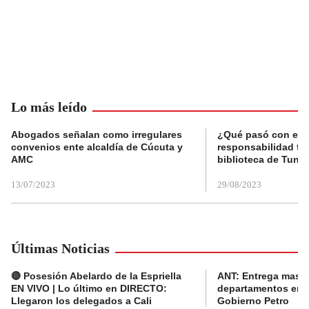
Lo más leído
Abogados señalan como irregulares
¿Qué pasó con el 
convenios ente alcaldía de Cúcuta y
responsabilidad fis
AMC
biblioteca de Tunja
13/07/2023
29/08/2023
Últimas Noticias
🔴 Posesión Abelardo de la Espriella
ANT: Entrega masiva
EN VIVO | Lo último en DIRECTO:
departamentos en e
Llegaron los delegados a Cali
Gobierno Petro