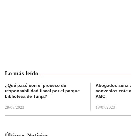
Lo más leído
¿Qué pasó con el proceso de
Abogados señalan 
responsabilidad fiscal por el parque
convenios ente alc
biblioteca de Tunja?
AMC
29/08/2023
13/07/2023
Últimas Noticias