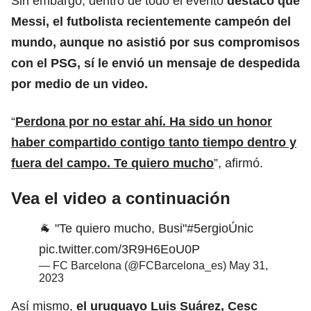
Sin embargo, dentro de todo el evento
destacó que
Messi, el futbolista recientemente campeón del
mundo, aunque no asistió por sus compromisos
con el PSG, sí le envió un mensaje de despedida
por medio de un video.
“
Perdona por no estar ahí. Ha sido un honor
haber compartido contigo tanto tiempo dentro y
fuera del campo. Te quiero mucho
”, afirmó.
Vea el video a continuación
🐐 "Te quiero mucho, Busi"
#5ergioÚnic
pic.twitter.com/3R9H6EoU0P
— FC Barcelona (@FCBarcelona_es)
May 31,
2023
Así mismo,
el uruguayo Luis Suárez, Cesc