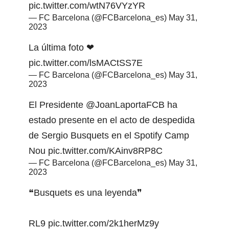
pic.twitter.com/wtN76VYzYR
— FC Barcelona (@FCBarcelona_es)
May 31,
2023
La última foto ❤
pic.twitter.com/lsMACtSS7E
— FC Barcelona (@FCBarcelona_es)
May 31,
2023
El Presidente
@JoanLaportaFCB
ha
estado presente en el acto de despedida
de Sergio Busquets en el Spotify Camp
Nou
pic.twitter.com/KAinv8RP8C
— FC Barcelona (@FCBarcelona_es)
May 31,
2023
❝Busquets es una leyenda❞
RL9
pic.twitter.com/2k1herMz9y