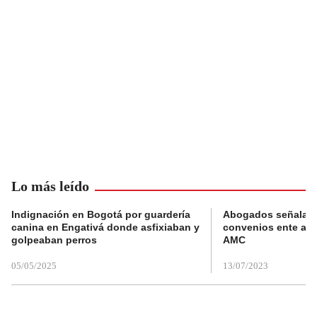
Lo más leído
Indignación en Bogotá por guardería
Abogados señalan 
canina en Engativá donde asfixiaban y
convenios ente alc
golpeaban perros
AMC
05/05/2025
13/07/2023