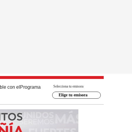
Selecciona tu emisora
ble con el
Programa
Elige tu emisora