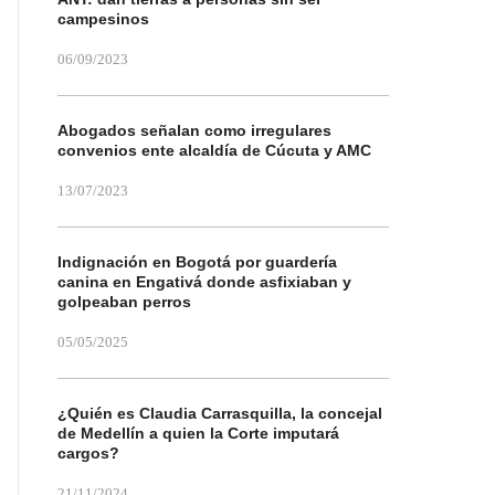
campesinos
06/09/2023
Abogados señalan como irregulares
convenios ente alcaldía de Cúcuta y AMC
13/07/2023
Indignación en Bogotá por guardería
canina en Engativá donde asfixiaban y
golpeaban perros
05/05/2025
¿Quién es Claudia Carrasquilla, la concejal
de Medellín a quien la Corte imputará
cargos?
21/11/2024