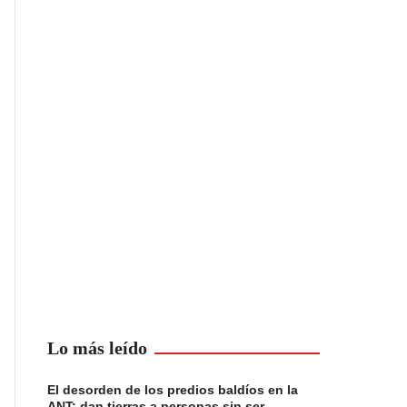
Lo más leído
El desorden de los predios baldíos en la
ANT: dan tierras a personas sin ser