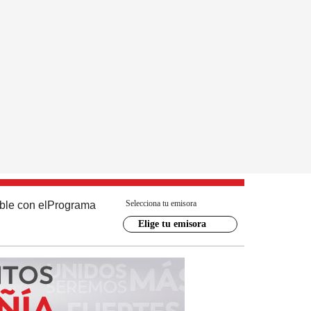
Selecciona tu emisora
ble con el
Programa
Elige tu emisora