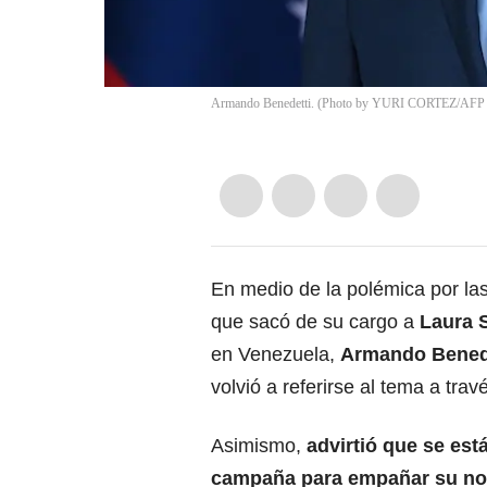
Armando Benedetti. (Photo by YURI CORTEZ/AFP v
En medio de la polémica por la
que sacó de su cargo a
Laura 
en Venezuela,
Armando Bened
volvió a referirse al tema a trav
Asimismo,
advirtió que se es
campaña para empañar su no