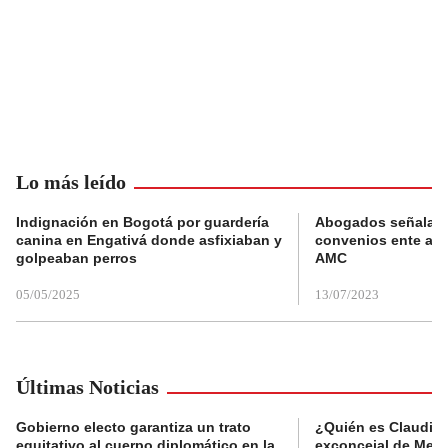
Lo más leído
Indignación en Bogotá por guardería
Abogados señalan 
canina en Engativá donde asfixiaban y
convenios ente alc
golpeaban perros
AMC
05/05/2025
13/07/2023
Últimas Noticias
Gobierno electo garantiza un trato
¿Quién es Claudia C
equitativo al cuerpo diplomático en la
exconcejal de Mede