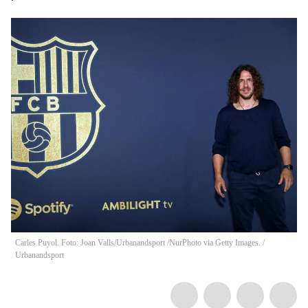
Carles Puyol. Foto: Joan Valls/Urbanandsport /NurPhoto via Getty Images.
/
Urbanandsport