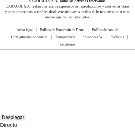
© CARACOL S.A. Todos los derechos reservados.
CARACOL S.A. realiza una reserva expresa de las reproducciones y usos de las obras
y otras prestaciones accesibles desde este sitio web a medios de lectura mecánica u otros
medios que resulten adecuados.
Aviso legal
Política de Protección de Datos
Política de cookies
Configuración de cookies
Transparencia
Soluciones W
Teléfonos
Escríbanos
Desplegar
Directo