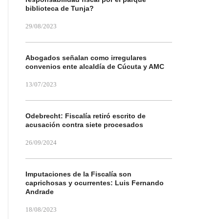
biblioteca de Tunja?
29/08/2023
Abogados señalan como irregulares
convenios ente alcaldía de Cúcuta y AMC
13/07/2023
Odebrecht: Fiscalía retiró escrito de
acusación contra siete procesados
26/09/2024
Imputaciones de la Fiscalía son
caprichosas y ocurrentes: Luis Fernando
Andrade
18/08/2023