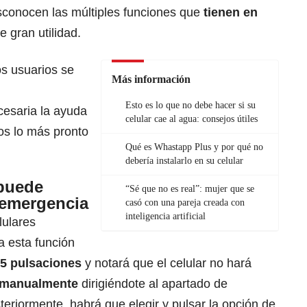
esconocen las múltiples funciones que
tienen en
 gran utilidad.
os usuarios se
Más información
Esto es lo que no debe hacer si su
cesaria la ayuda
celular cae al agua: consejos útiles
os lo más pronto
Qué es Whastapp Plus y por qué no
debería instalarlo en su celular
 puede
“Sé que no es real”: mujer que se
 emergencia
casó con una pareja creada con
inteligencia artificial
lulares
 esta función
5 pulsaciones
y notará que el celular no hará
o manualmente
dirigiéndote al apartado de
teriormente, habrá que elegir y pulsar la opción de