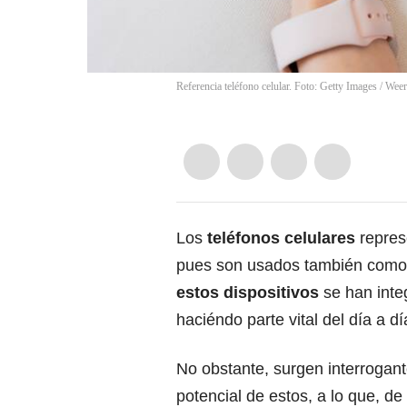
Referencia teléfono celular. Foto: Getty Images
/
Weer
Los
teléfonos celulares
repres
pues son usados también como u
estos dispositivos
se han inte
haciéndo parte vital del día a dí
No obstante, surgen interrogan
potencial de estos, a lo que, d