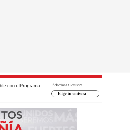
Selecciona tu emisora
ble con el
Programa
Elige tu emisora