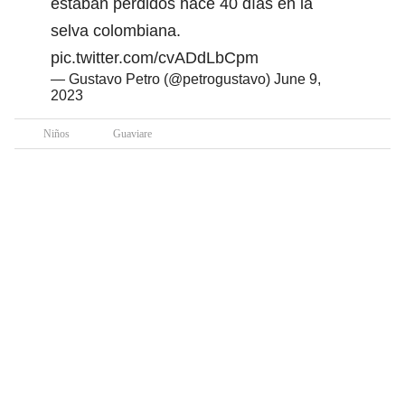
estaban perdidos hace 40 días en la
selva colombiana.
pic.twitter.com/cvADdLbCpm
— Gustavo Petro (@petrogustavo)
June 9,
2023
Niños
Guaviare