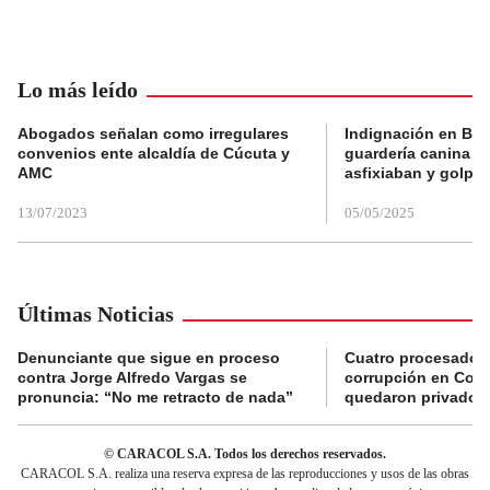
Lo más leído
Abogados señalan como irregulares
Indignación en Bog
convenios ente alcaldía de Cúcuta y
guardería canina e
AMC
asfixiaban y golpe
13/07/2023
05/05/2025
Últimas Noticias
Denunciante que sigue en proceso
Cuatro procesados
contra Jorge Alfredo Vargas se
corrupción en Comf
pronuncia: “No me retracto de nada”
quedaron privados d
© CARACOL S.A. Todos los derechos reservados.
CARACOL S.A. realiza una reserva expresa de las reproducciones y usos de las obras