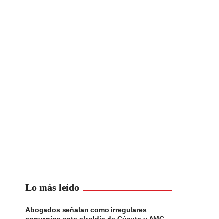
Lo más leído
Abogados señalan como irregulares
convenios ente alcaldía de Cúcuta y AMC