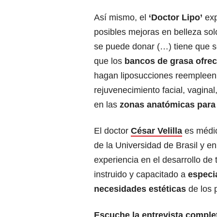
Así mismo, el
‘Doctor Lipo’
exp
posibles mejoras en belleza sol
se puede donar (…) tiene que s
que los
bancos de grasa
ofrec
hagan liposucciones reempleen
rejuvenecimiento facial, vaginal
en las
zonas anatómicas para
El doctor
César Velilla
es médico
de la Universidad de Brasil y e
experiencia en el desarrollo de
instruido y capacitado a
especi
necesidades estéticas
de los 
Escuche la entrevista comple