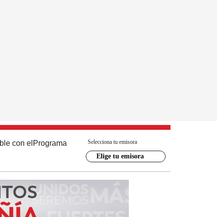
Selecciona tu emisora
ble con el
Programa
Elige tu emisora