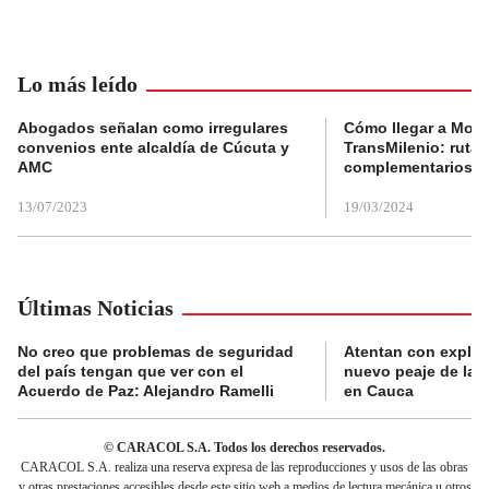
Lo más leído
Abogados señalan como irregulares
Cómo llegar a Mons
convenios ente alcaldía de Cúcuta y
TransMilenio: rutas
AMC
complementarios
13/07/2023
19/03/2024
Últimas Noticias
No creo que problemas de seguridad
Atentan con explos
del país tengan que ver con el
nuevo peaje de la 
Acuerdo de Paz: Alejandro Ramelli
en Cauca
© CARACOL S.A. Todos los derechos reservados.
CARACOL S.A. realiza una reserva expresa de las reproducciones y usos de las obras
y otras prestaciones accesibles desde este sitio web a medios de lectura mecánica u otros