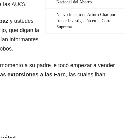
Nacional del Ahorro
a las AUC).
Nuevo intento de Arturo Char por
paz
y ustedes
frenar investigación en la Corte
Suprema
jo, que digan la
nían informantes
Cobos.
u momento a su padre le tocó empezar a vender
las
extorsiones a las Farc
, las cuales iban
tizábal