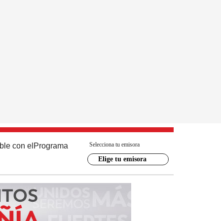
Selecciona tu emisora
ble con el
Programa
Elige tu emisora