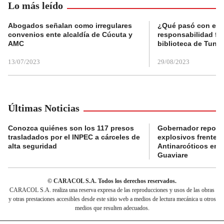
Lo más leído
Abogados señalan como irregulares
¿Qué pasó con el 
convenios ente alcaldía de Cúcuta y
responsabilidad fis
AMC
biblioteca de Tunja
13/07/2023
29/08/2023
Últimas Noticias
Conozca quiénes son los 117 presos
Gobernador reporta
trasladados por el INPEC a cárceles de
explosivos frente 
alta seguridad
Antinarcóticos en 
Guaviare
© CARACOL S.A. Todos los derechos reservados.
CARACOL S.A. realiza una reserva expresa de las reproducciones y usos de las obras
y otras prestaciones accesibles desde este sitio web a medios de lectura mecánica u otros
medios que resulten adecuados.