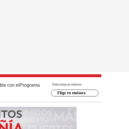
Selecciona tu emisora
ble con el
Programa
Elige tu emisora