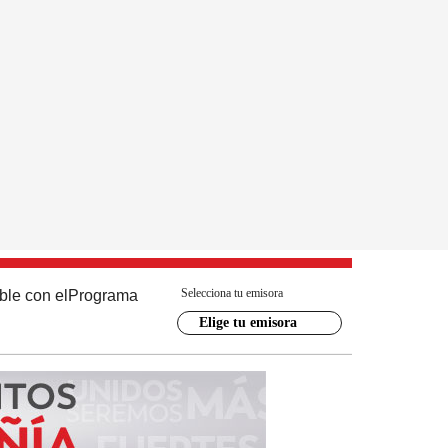
Selecciona tu emisora
ble con el
Programa
Elige tu emisora