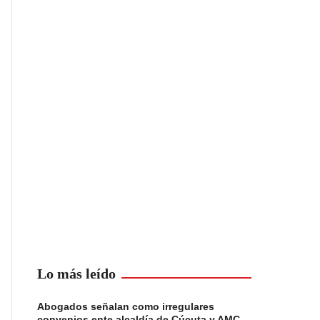
Lo más leído
Abogados señalan como irregulares
convenios ente alcaldía de Cúcuta y AMC