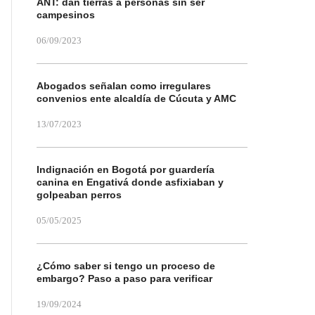
ANT: dan tierras a personas sin ser
campesinos
06/09/2023
Abogados señalan como irregulares
convenios ente alcaldía de Cúcuta y AMC
13/07/2023
Indignación en Bogotá por guardería
canina en Engativá donde asfixiaban y
golpeaban perros
05/05/2025
¿Cómo saber si tengo un proceso de
embargo? Paso a paso para verificar
19/09/2024