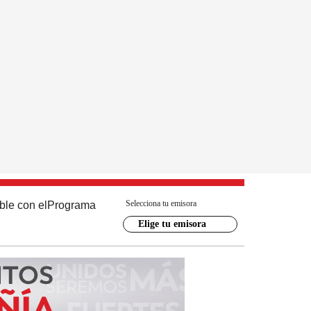
Selecciona tu emisora
ble con el
Programa
Elige tu emisora