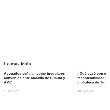
Lo más leído
Abogados señalan como irregulares
¿Qué pasó con el 
convenios ente alcaldía de Cúcuta y
responsabilidad fis
AMC
biblioteca de Tunja
13/07/2023
29/08/2023