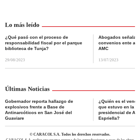
Lo más leído
¿Qué pasó con el proceso de
Abogados señalan 
responsabilidad fiscal por el parque
convenios ente alc
biblioteca de Tunja?
AMC
29/08/2023
13/07/2023
Últimas Noticias
Gobernador reporta hallazgo de
¿Quién es el vende
explosivos frente a Base de
que estuvo en la p
Antinarcóticos en San José del
presidencial de Abe
Guaviare
Espriella?
© CARACOL S.A. Todos los derechos reservados.
CARACOL S.A. realiza una reserva expresa de las reproducciones y usos de las obras