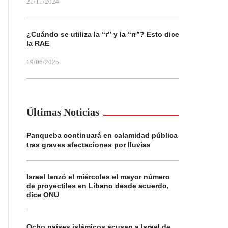
21/11/2024
¿Cuándo se utiliza la “r” y la “rr”? Esto dice
la RAE
19/06/2025
Últimas Noticias
Panqueba continuará en calamidad pública
tras graves afectaciones por lluvias
Israel lanzó el miércoles el mayor número
de proyectiles en Líbano desde acuerdo,
dice ONU
Ocho países islámicos acusan a Israel de