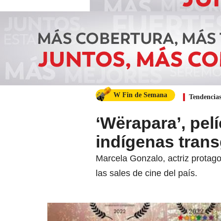
W Fin de Semana
Tendencia
‘Wërapara’, pelí
indígenas trans
Marcela Gonzalo, actriz protagon
las sales de cine del país.