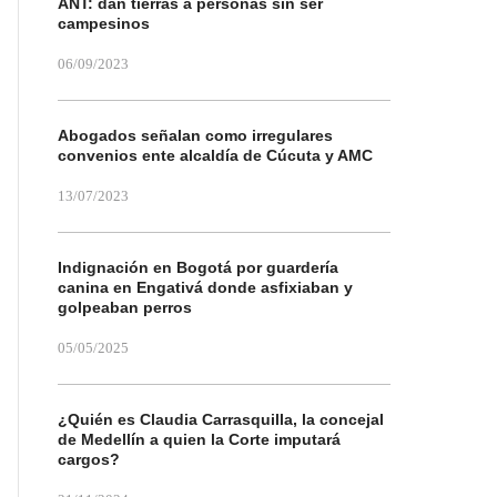
ANT: dan tierras a personas sin ser
campesinos
06/09/2023
Abogados señalan como irregulares
convenios ente alcaldía de Cúcuta y AMC
13/07/2023
Indignación en Bogotá por guardería
canina en Engativá donde asfixiaban y
golpeaban perros
05/05/2025
¿Quién es Claudia Carrasquilla, la concejal
de Medellín a quien la Corte imputará
cargos?