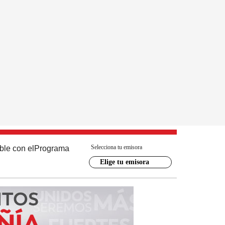
Selecciona tu emisora
ble con el
Programa
Elige tu emisora