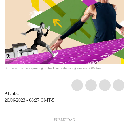
Collage of athlete sprinting on track and celebrating success.
/
We Are
Aliados
26/06/2023 - 08:27
GMT-5