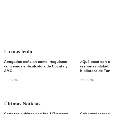
Lo más leído
Abogados señalan como irregulares
¿Qué pasó con el 
convenios ente alcaldía de Cúcuta y
responsabilidad fis
AMC
biblioteca de Tunja
13/07/2023
29/08/2023
Últimas Noticias
Conozca quiénes son los 117 presos
Gobernador reporta