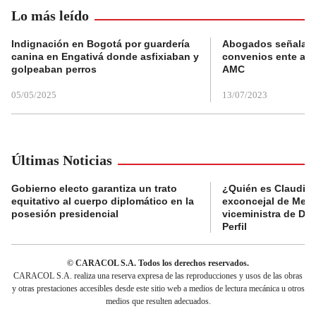
Lo más leído
Indignación en Bogotá por guardería
Abogados señalan 
canina en Engativá donde asfixiaban y
convenios ente alc
golpeaban perros
AMC
05/05/2025
13/07/2023
Últimas Noticias
Gobierno electo garantiza un trato
¿Quién es Claudia C
equitativo al cuerpo diplomático en la
exconcejal de Mede
posesión presidencial
viceministra de De
Perfil
© CARACOL S.A. Todos los derechos reservados.
CARACOL S.A. realiza una reserva expresa de las reproducciones y usos de las obras
y otras prestaciones accesibles desde este sitio web a medios de lectura mecánica u otros
medios que resulten adecuados.