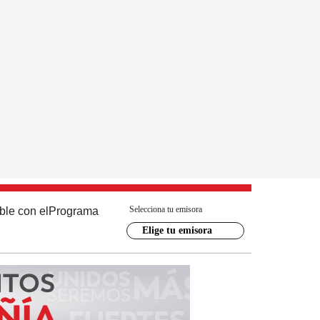
Selecciona tu emisora
ble con el
Programa
Elige tu emisora