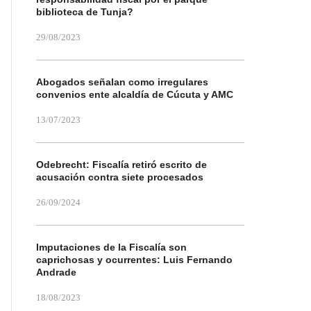
biblioteca de Tunja?
29/08/2023
Abogados señalan como irregulares
convenios ente alcaldía de Cúcuta y AMC
13/07/2023
Odebrecht: Fiscalía retiró escrito de
acusación contra siete procesados
26/09/2024
Imputaciones de la Fiscalía son
caprichosas y ocurrentes: Luis Fernando
Andrade
18/08/2023