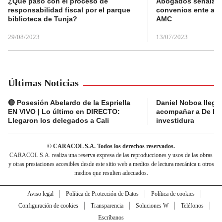
¿Qué pasó con el proceso de
Abogados señalan 
responsabilidad fiscal por el parque
convenios ente alc
biblioteca de Tunja?
AMC
29/08/2023
13/07/2023
Últimas Noticias
🔴 Posesión Abelardo de la Espriella
Daniel Noboa llega 
EN VIVO | Lo último en DIRECTO:
acompañar a De la E
Llegaron los delegados a Cali
investidura
© CARACOL S.A. Todos los derechos reservados.
CARACOL S.A. realiza una reserva expresa de las reproducciones y usos de las obras
y otras prestaciones accesibles desde este sitio web a medios de lectura mecánica u otros
medios que resulten adecuados.
Aviso legal
Política de Protección de Datos
Política de cookies
Configuración de cookies
Transparencia
Soluciones W
Teléfonos
Escríbanos