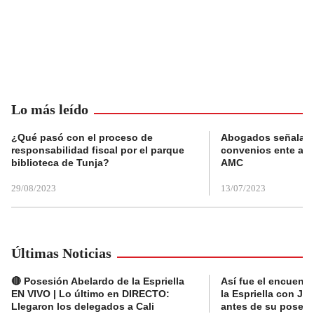
Lo más leído
¿Qué pasó con el proceso de
Abogados señalan 
responsabilidad fiscal por el parque
convenios ente alc
biblioteca de Tunja?
AMC
29/08/2023
13/07/2023
Últimas Noticias
🔴 Posesión Abelardo de la Espriella
Así fue el encuentr
EN VIVO | Lo último en DIRECTO:
la Espriella con Jav
Llegaron los delegados a Cali
antes de su posesi