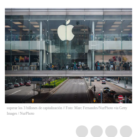
superar los 3 billones de capitalización // Foto: Marc Fernandes/NurPhoto via Getty
Images
/
NurPhoto