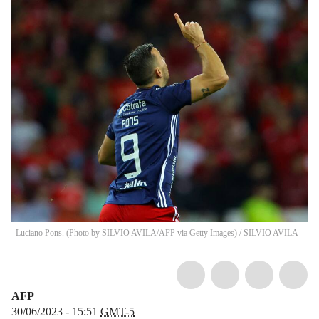
Luciano Pons. (Photo by SILVIO AVILA/AFP via Getty Images)
/
SILVIO AVILA
AFP
30/06/2023 - 15:51
GMT-5