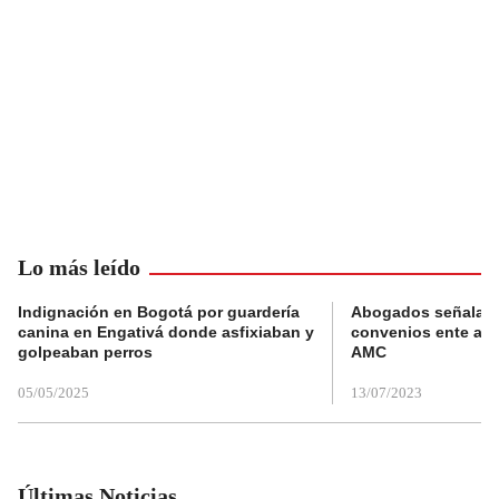
Lo más leído
Indignación en Bogotá por guardería
Abogados señalan 
canina en Engativá donde asfixiaban y
convenios ente alc
golpeaban perros
AMC
05/05/2025
13/07/2023
Últimas Noticias