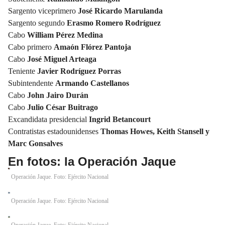
Sargento viceprimero
José Ricardo Marulanda
Sargento segundo
Erasmo Romero Rodríguez
Cabo
William Pérez Medina
Cabo primero
Amaón Flórez Pantoja
Cabo
José Miguel Arteaga
Teniente
Javier Rodríguez Porras
Subintendente
Armando Castellanos
Cabo
John Jairo Durán
Cabo
Julio César Buitrago
Excandidata presidencial
Ingrid Betancourt
Contratistas estadounidenses
Thomas Howes, Keith Stansell y
Marc Gonsalves
En fotos: la Operación Jaque
Operación Jaque. Foto: Ejército Nacional
Operación Jaque. Foto: Ejército Nacional
Operación Jaque. Foto: Ejército Nacional