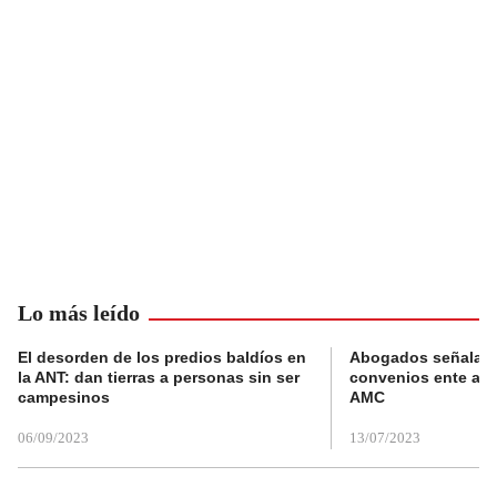
Lo más leído
El desorden de los predios baldíos en
Abogados señalan 
la ANT: dan tierras a personas sin ser
convenios ente alc
campesinos
AMC
06/09/2023
13/07/2023