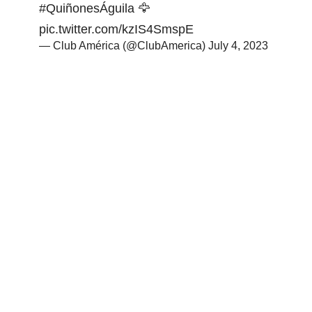
#QuiñonesÁguila
🦅
pic.twitter.com/kzIS4SmspE
— Club América (@ClubAmerica)
July 4, 2023