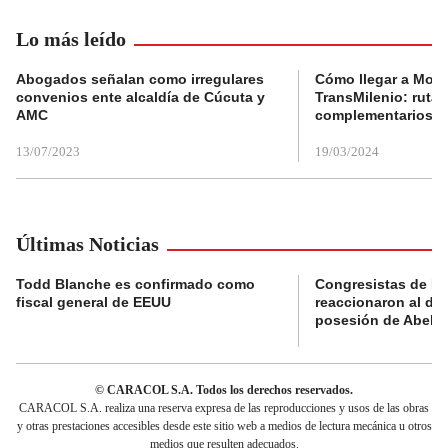
Lo más leído
Abogados señalan como irregulares
Cómo llegar a Mons
convenios ente alcaldía de Cúcuta y
TransMilenio: rutas
AMC
complementarios
13/07/2023
19/03/2024
Últimas Noticias
Todd Blanche es confirmado como
Congresistas de B
fiscal general de EEUU
reaccionaron al di
posesión de Abelard
© CARACOL S.A. Todos los derechos reservados.
CARACOL S.A. realiza una reserva expresa de las reproducciones y usos de las obras
y otras prestaciones accesibles desde este sitio web a medios de lectura mecánica u otros
medios que resulten adecuados.