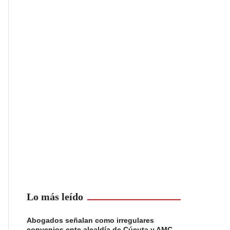
Lo más leído
Abogados señalan como irregulares
convenios ente alcaldía de Cúcuta y AMC