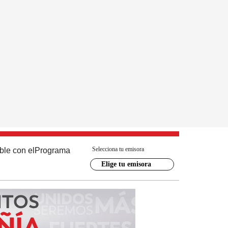
Selecciona tu emisora
ble con el
Programa
Elige tu emisora